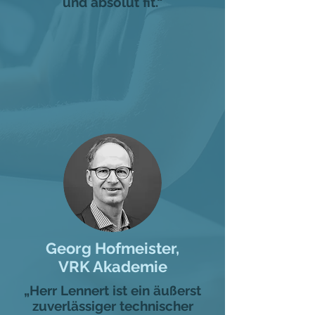
und absolut fit.“
Georg Hofmeister,
VRK Akademie
„Herr Lennert ist ein äußerst
zuverlässiger technischer