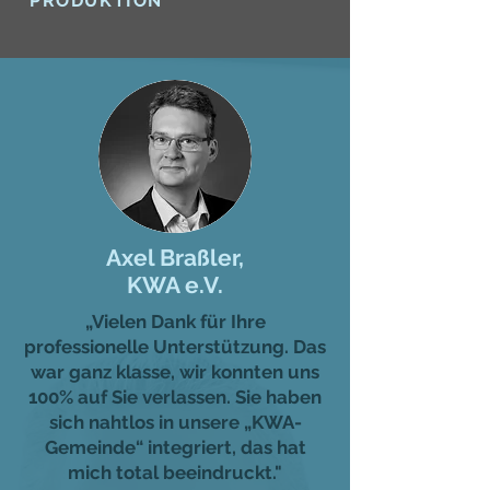
PRODUKTION
Axel Braßler,
KWA e.V.
„Vielen Dank für Ihre
professionelle Unterstützung. Das
war ganz klasse, wir konnten uns
100% auf Sie verlassen. Sie haben
sich nahtlos in unsere „KWA-
Gemeinde“ integriert, das hat
mich total beeindruckt."