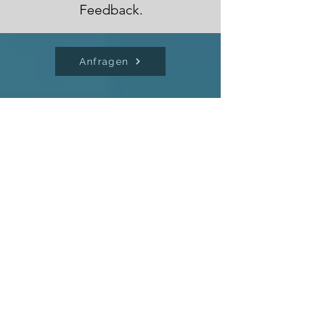
Feedback.
Anfragen
Oder doch mit Gästen vor
Ort?
→ Hybride
Veranstaltungen