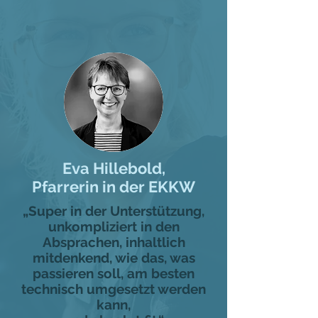
Eva Hillebold,
Pfarrerin in der EKKW
„Super in der Unterstützung,
unkompliziert in den
Absprachen, inhaltlich
mitdenkend, wie das, was
passieren soll, am besten
technisch umgesetzt werden
kann,