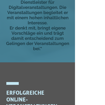
Dienstleister für
Digitalveranstaltungen. Die
Veranstaltungen begleitet er
mit einem hohen inhaltlichen
Interesse.
Er denkt mit, bringt eigene
Vorschläge ein und trägt
damit entscheidend zum
Gelingen der Veranstaltungen
bei.“
ERFOLGREICHE
ONLINE-