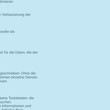
timieren.
er Verbesserung der
seite als
t für die Daten, die der
rgeschrieben. Ohne die
können einzelne Dienste
ssen.
eine Textdateien, die
suchen.
e Informationen und
 Anbieter Ihres