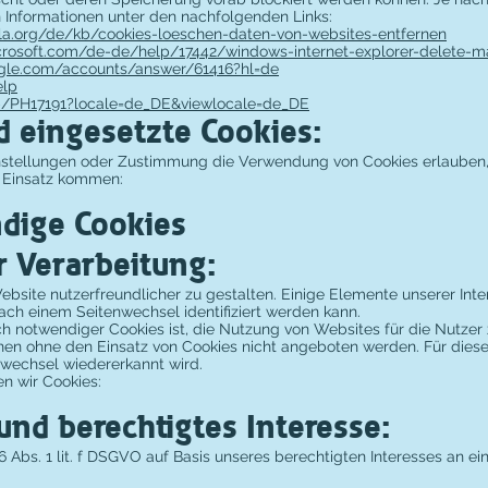
 Informationen unter den nachfolgenden Links:
lla.org/de/kb/cookies-loeschen-daten-von-websites-entfernen
icrosoft.com/de-de/help/17442/windows-internet-explorer-delete-
ogle.com/accounts/answer/61416?hl=de
elp
kb/PH17191?locale=de_DE&viewlocale=de_DE
 eingesetzte Cookies:
instellungen oder Zustimmung die Verwendung von Cookies erlauben
 Einsatz kommen:
dige Cookies
r Verarbeitung:
bsite nutzerfreundlicher zu gestalten. Einige Elemente unserer Inter
ch einem Seitenwechsel identifiziert werden kann.
notwendiger Cookies ist, die Nutzung von Websites für die Nutzer z
nen ohne den Einsatz von Cookies nicht angeboten werden. Für diese i
wechsel wiedererkannt wird.
n wir Cookies:
nd berechtigtes Interesse:
6 Abs. 1 lit. f DSGVO auf Basis unseres berechtigten Interesses an ei