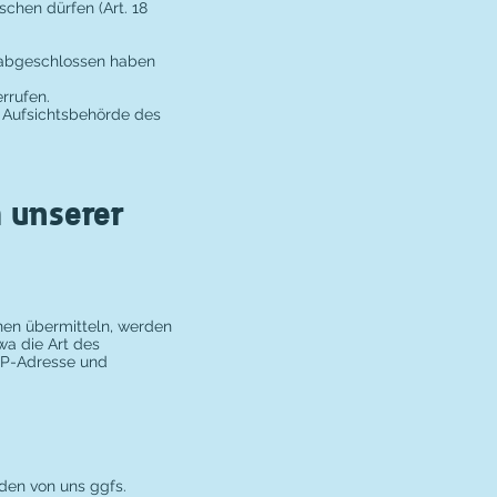
schen dürfen (Art. 18
s abgeschlossen haben
rrufen.
e Aufsichtsbehörde des
 unserer
onen übermitteln, werden
wa die Art des
IP-Adresse und
rden von uns ggfs.