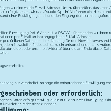
ötigen wir eine valide E-Mail-Adresse. Um zu überprüfen, dass eine
se erfolgt, setzen wir das „Double-Opt-in“-Verfahren ein. Hierzu prot
and einer Bestätigungsmail und den Eingang der hiermit angeforde
eilten Einwilligung (Art. 6 Abs. 1 lit. a DSGVO), übersenden wir Ihnen
mationen per E-Mail an Ihre angegebene E-Mail-Adresse.
er persönlichen Daten und ihrer Nutzung für den Newsletterversand k
 In jedem Newsletter findet sich dazu ein entsprechender Link. Auße
bsite abmelden oder uns Ihren Widerruf über die am Ende dieser Da
eilen.
agsverarbeiter.
nhang nur verarbeitet, solange die entsprechende Einwilligung vo
rgeschrieben oder erforderlich:
genen Daten erfolgt freiwillig, allein auf Basis Ihrer Einwilligung. 
n Newsletter leider nicht zusenden.
illigung: