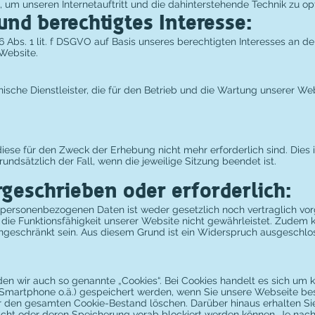
, um unseren Internetauftritt und die dahinterstehende Technik zu op
nd berechtigtes Interesse:
6 Abs. 1 lit. f DSGVO auf Basis unseres berechtigten Interesses an d
 Website.
ische Dienstleister, die für den Betrieb und die Wartung unserer Web
ese für den Zweck der Erhebung nicht mehr erforderlich sind. Dies is
undsätzlich der Fall, wenn die jeweilige Sitzung beendet ist.
rgeschrieben oder erforderlich:
 personenbezogenen Daten ist weder gesetzlich noch vertraglich vo
 die Funktionsfähigkeit unserer Website nicht gewährleistet. Zudem 
ingeschränkt sein. Aus diesem Grund ist ein Widerspruch ausgeschlo
n wir auch so genannte „Cookies“. Bei Cookies handelt es sich um kl
, Smartphone o.ä.) gespeichert werden, wenn Sie unsere Webseite be
r den gesamten Cookie-Bestand löschen. Darüber hinaus erhalten Si
scht oder deren Speicherung vorab blockiert werden können. Je nach