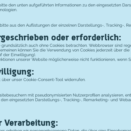
te den unten aufgeführten Informationen zu den eingesetzten Darst
nologien.
bitte aus den Auflistungen der einzelnen Darstellungs-, Tracking-, 
rgeschrieben oder erforderlich:
 grundsätzlich auch ohne Cookies betrachten. Webbrowser sind rege
lgemeinen können Sie die Verwendung von Cookies jederzeit über die 
 der Einwilligung).
unktionen unserer Website möglicherweise nicht funktionieren, wenn
illigung:
it über unser Cookie-Consent-Tool widerrufen.
sitebesuchern mit pseudonymisierten Nutzerprofilen analysieren, en
u den eingesetzten Darstellungs-, Tracking-, Remarketing- und Weba
r Verarbeitung:
ters erheben wir personenbezogene Daten, die über eine Eingabemas