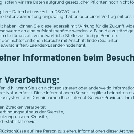
 sofern wir Ihre Daten aufgrund gesetzlicher Pflichten noch nicht lö
Ihrer Daten bei uns (Art. 21 DSGVO) und
 die Datenverarbeitung eingewilligt haben oder einen Vertrag mit un
ilt haben, können Sie diese jederzeit mit Wirkung für die Zukunft wide
 Beschwerde an eine Aufsichtsbehörde wenden, z. B. an die zuständig
n die für uns als verantwortliche Stelle zuständige Behörde.
 den nichtöffentlichen Bereich) mit Anschrift finden Sie unter:
ce/Anschriften/Laender/Laender-node.html
.
einer Informationen beim Besuch
r Verarbeitung:
n, d.h., wenn Sie sich nicht registrieren oder anderweitig Informati
r Natur erfasst. Diese Informationen (Server-Logfiles) beinhalten et
bssystem, den Domainnamen Ihres Internet-Service-Providers, Ihre 
en Zwecken verarbeitet:
Verbindungsaufbaus der Website,
Nutzung unserer Website,
 -stabilität sowie
Rückschlüsse auf Ihre Person zu ziehen. Informationen dieser Art we