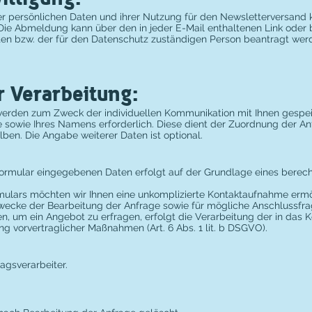
er persönlichen Daten und ihrer Nutzung für den Newsletterversand k
 Die Abmeldung kann über den in jeder E-Mail enthaltenen Link oder
en bzw. der für den Datenschutz zuständigen Person beantragt wer
r Verarbeitung:
rden zum Zweck der individuellen Kommunikation mit Ihnen gespeiche
 sowie Ihres Namens erforderlich. Diese dient der Zuordnung der A
en. Die Angabe weiterer Daten ist optional.
ormular eingegebenen Daten erfolgt auf der Grundlage eines berechti
mulars möchten wir Ihnen eine unkomplizierte Kontaktaufnahme ermö
ke der Bearbeitung der Anfrage sowie für mögliche Anschlussfra
n, um ein Angebot zu erfragen, erfolgt die Verarbeitung der in das 
 vorvertraglicher Maßnahmen (Art. 6 Abs. 1 lit. b DSGVO).
agsverarbeiter.